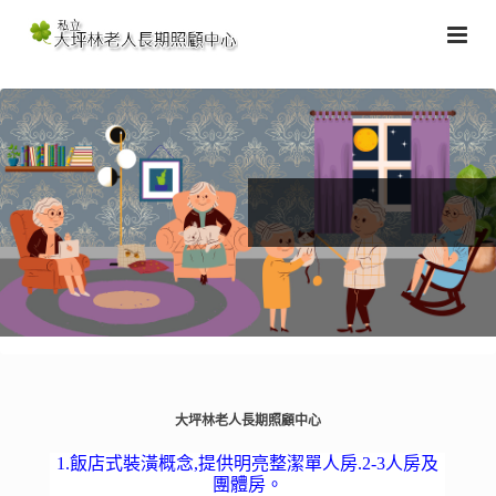
大坪林老人長期照顧中心
1.飯店式裝潢概念,提供明亮整潔單人房.2-3人房及
團體房。