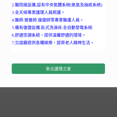
2.醫院級設備,設有中央氣體系統(氧氣及抽痰系統)
3.全天候專業護理人員照護。
4.醫師.營養師.復健師等專業醫護人員。
5.備有復健設備.臥式洗澡床.全自動發電系統.
6.舒適空調系統，提供溫馨舒適的環境。
7.交誼廳提供各種娛樂，提昇老人精神生活。
新北護理之家