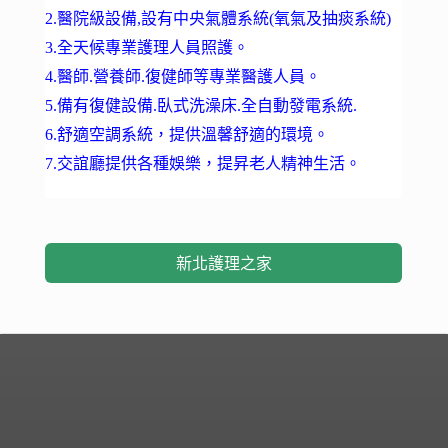
2.醫院級設備,設有中央氣體系統(氧氣及抽痰系統)
3.全天候專業護理人員照護。
4.醫師.營養師.復健師等專業醫護人員。
5.備有復健設備.臥式洗澡床.全自動發電系統.
6.舒適空調系統，提供溫馨舒適的環境。
7.交誼廳提供各種娛樂，提昇老人精神生活。
新北護理之家