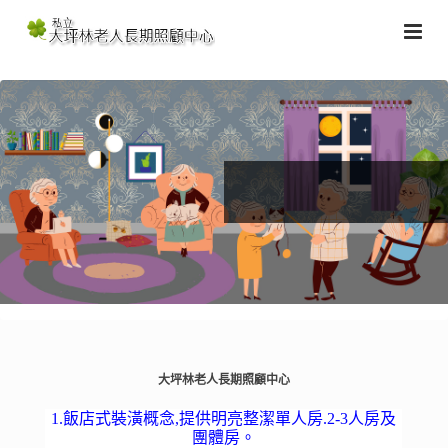
大坪林老人長期照顧中心
1.飯店式裝潢概念,提供明亮整潔單人房.2-3人房及
團體房。