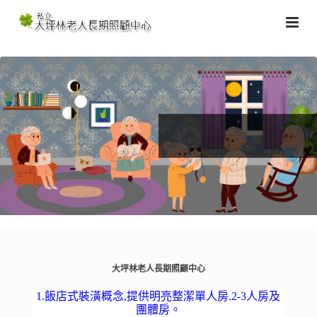
大坪林老人長期照顧中心
1.飯店式裝潢概念,提供明亮整潔單人房.2-3人房及
團體房。