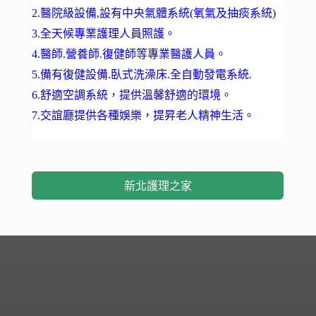
2.醫院級設備,設有中央氣體系統(氧氣及抽痰系統)
3.全天候專業護理人員照護。
4.醫師.營養師.復健師等專業醫護人員。
5.備有復健設備.臥式洗澡床.全自動發電系統.
6.舒適空調系統，提供溫馨舒適的環境。
7.交誼廳提供各種娛樂，提昇老人精神生活。
新北護理之家