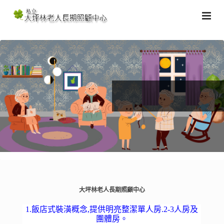
大坪林老人長期照顧中心
1.飯店式裝潢概念,提供明亮整潔單人房.2-3人房及
團體房。