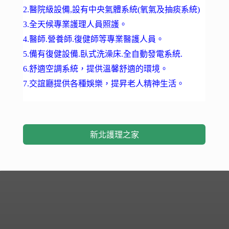
2.醫院級設備,設有中央氣體系統(氧氣及抽痰系統)
3.全天候專業護理人員照護。
4.醫師.營養師.復健師等專業醫護人員。
5.備有復健設備.臥式洗澡床.全自動發電系統.
6.舒適空調系統，提供溫馨舒適的環境。
7.交誼廳提供各種娛樂，提昇老人精神生活。
新北護理之家