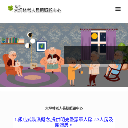
大坪林老人長期照顧中心
1.飯店式裝潢概念,提供明亮整潔單人房.2-3人房及
團體房。