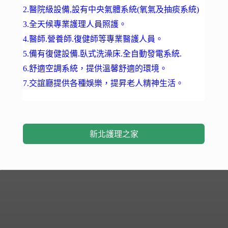
2.醫院級設備,設有中央氣體系統(氧氣及抽痰系統)
3.全天候專業護理人員照護。
4.醫師.營養師.復健師等專業醫護人員。
5.備有復健設備.臥式洗澡床.全自動發電系統.
6.舒適空調系統，提供溫馨舒適的環境。
7.交誼廳提供各種娛樂，提昇老人精神生活。
新北護理之家