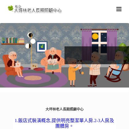
大坪林老人長期照顧中心
1.飯店式裝潢概念,提供明亮整潔單人房.2-3人房及
團體房。