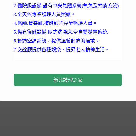
2.醫院級設備,設有中央氣體系統(氧氣及抽痰系統)
3.全天候專業護理人員照護。
4.醫師.營養師.復健師等專業醫護人員。
5.備有復健設備.臥式洗澡床.全自動發電系統.
6.舒適空調系統，提供溫馨舒適的環境。
7.交誼廳提供各種娛樂，提昇老人精神生活。
新北護理之家