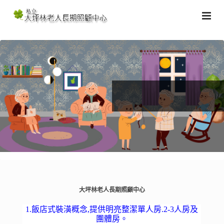
大坪林老人長期照顧中心
1.飯店式裝潢概念,提供明亮整潔單人房.2-3人房及
團體房。