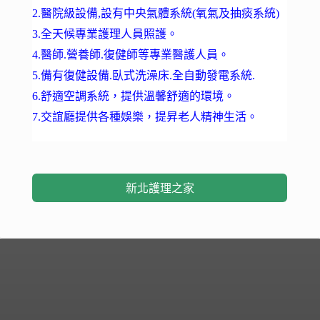
2.醫院級設備,設有中央氣體系統(氧氣及抽痰系統)
3.全天候專業護理人員照護。
4.醫師.營養師.復健師等專業醫護人員。
5.備有復健設備.臥式洗澡床.全自動發電系統.
6.舒適空調系統，提供溫馨舒適的環境。
7.交誼廳提供各種娛樂，提昇老人精神生活。
新北護理之家