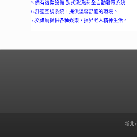
5.備有復健設備.臥式洗澡床.全自動發電系統.
6.舒適空調系統，提供溫馨舒適的環境。
7.交誼廳提供各種娛樂，提昇老人精神生活。
新北市