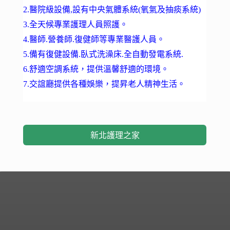
2.醫院級設備,設有中央氣體系統(氧氣及抽痰系統)
3.全天候專業護理人員照護。
4.醫師.營養師.復健師等專業醫護人員。
5.備有復健設備.臥式洗澡床.全自動發電系統.
6.舒適空調系統，提供溫馨舒適的環境。
7.交誼廳提供各種娛樂，提昇老人精神生活。
新北護理之家