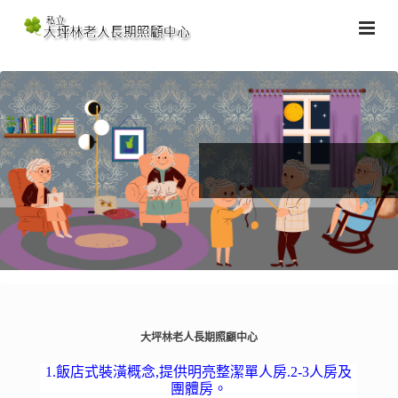
大坪林老人長期照顧中心
1.飯店式裝潢概念,提供明亮整潔單人房.2-3人房及
團體房。