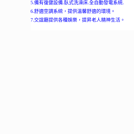
5.備有復健設備.臥式洗澡床.全自動發電系統.
6.舒適空調系統，提供溫馨舒適的環境。
7.交誼廳提供各種娛樂，提昇老人精神生活。
新北市