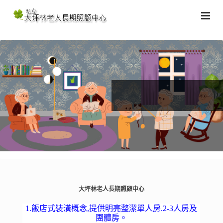
大坪林老人長期照顧中心
1.飯店式裝潢概念,提供明亮整潔單人房.2-3人房及
團體房。