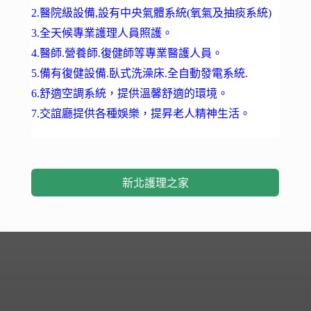
2.醫院級設備,設有中央氣體系統(氧氣及抽痰系統)
3.全天候專業護理人員照護。
4.醫師.營養師.復健師等專業醫護人員。
5.備有復健設備.臥式洗澡床.全自動發電系統.
6.舒適空調系統，提供溫馨舒適的環境。
7.交誼廳提供各種娛樂，提昇老人精神生活。
新北護理之家