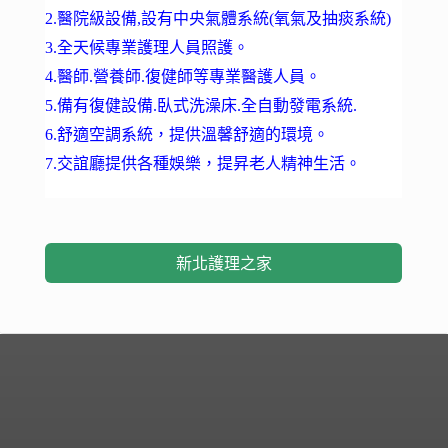
2.醫院級設備,設有中央氣體系統(氧氣及抽痰系統)
3.全天候專業護理人員照護。
4.醫師.營養師.復健師等專業醫護人員。
5.備有復健設備.臥式洗澡床.全自動發電系統.
6.舒適空調系統，提供溫馨舒適的環境。
7.交誼廳提供各種娛樂，提昇老人精神生活。
新北護理之家