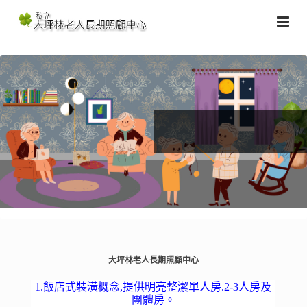
大坪林老人長期照顧中心
1.飯店式裝潢概念,提供明亮整潔單人房.2-3人房及
團體房。