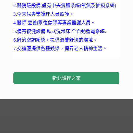
2.醫院級設備,設有中央氣體系統(氧氣及抽痰系統)
3.全天候專業護理人員照護。
4.醫師.營養師.復健師等專業醫護人員。
5.備有復健設備.臥式洗澡床.全自動發電系統.
6.舒適空調系統，提供溫馨舒適的環境。
7.交誼廳提供各種娛樂，提昇老人精神生活。
新北護理之家