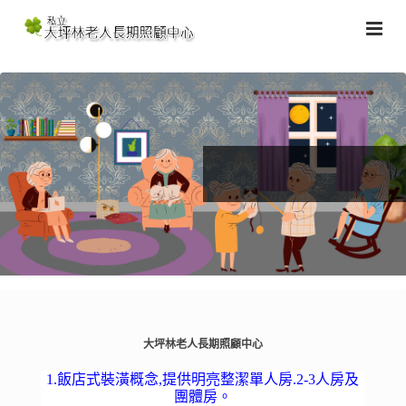
大坪林老人長期照顧中心
1.飯店式裝潢概念,提供明亮整潔單人房.2-3人房及
團體房。