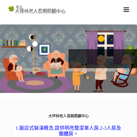
大坪林老人長期照顧中心
1.飯店式裝潢概念,提供明亮整潔單人房.2-3人房及
團體房。