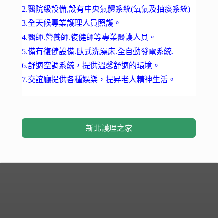
2.醫院級設備,設有中央氣體系統(氧氣及抽痰系統)
3.全天候專業護理人員照護。
4.醫師.營養師.復健師等專業醫護人員。
5.備有復健設備.臥式洗澡床.全自動發電系統.
6.舒適空調系統，提供溫馨舒適的環境。
7.交誼廳提供各種娛樂，提昇老人精神生活。
新北護理之家