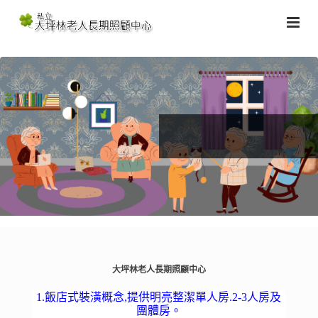
大坪林老人長期照顧中心
1.飯店式裝潢概念,提供明亮整潔單人房.2-3人房及
團體房。