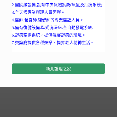
2.醫院級設備,設有中央氣體系統(氧氣及抽痰系統)
3.全天候專業護理人員照護。
4.醫師.營養師.復健師等專業醫護人員。
5.備有復健設備.臥式洗澡床.全自動發電系統.
6.舒適空調系統，提供溫馨舒適的環境。
7.交誼廳提供各種娛樂，提昇老人精神生活。
新北護理之家