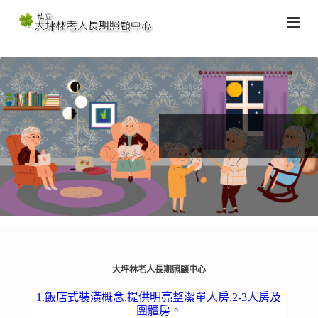
大坪林老人長期照顧中心
1.飯店式裝潢概念,提供明亮整潔單人房.2-3人房及
團體房。