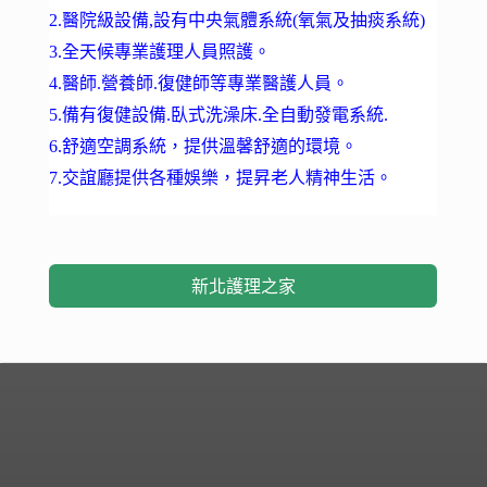
2.醫院級設備,設有中央氣體系統(氧氣及抽痰系統)
3.全天候專業護理人員照護。
4.醫師.營養師.復健師等專業醫護人員。
5.備有復健設備.臥式洗澡床.全自動發電系統.
6.舒適空調系統，提供溫馨舒適的環境。
7.交誼廳提供各種娛樂，提昇老人精神生活。
新北護理之家