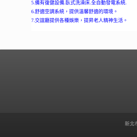
5.備有復健設備.臥式洗澡床.全自動發電系統.
6.舒適空調系統，提供溫馨舒適的環境。
7.交誼廳提供各種娛樂，提昇老人精神生活。
新北市