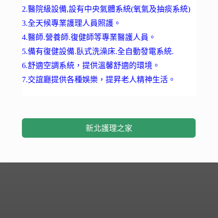
2.醫院級設備,設有中央氣體系統(氧氣及抽痰系統)
3.全天候專業護理人員照護。
4.醫師.營養師.復健師等專業醫護人員。
5.備有復健設備.臥式洗澡床.全自動發電系統.
6.舒適空調系統，提供溫馨舒適的環境。
7.交誼廳提供各種娛樂，提昇老人精神生活。
新北護理之家