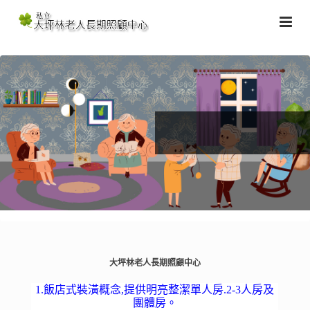
大坪林老人長期照顧中心
1.飯店式裝潢概念,提供明亮整潔單人房.2-3人房及
團體房。