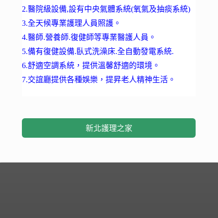
2.醫院級設備,設有中央氣體系統(氧氣及抽痰系統)
3.全天候專業護理人員照護。
4.醫師.營養師.復健師等專業醫護人員。
5.備有復健設備.臥式洗澡床.全自動發電系統.
6.舒適空調系統，提供溫馨舒適的環境。
7.交誼廳提供各種娛樂，提昇老人精神生活。
新北護理之家