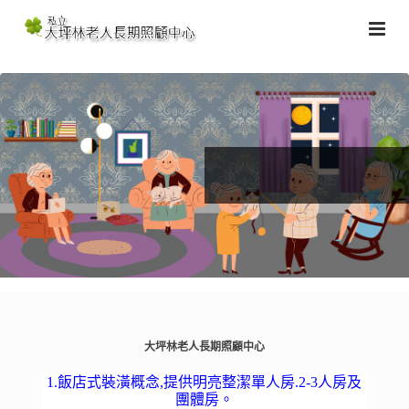
大坪林老人長期照顧中心
1.飯店式裝潢概念,提供明亮整潔單人房.2-3人房及
團體房。